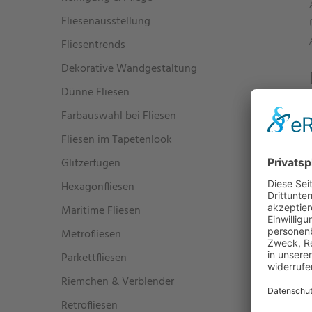
Fliesenausstellung
Fliesentrends
Dekorative Wandgestaltung
Dünne Fliesen
Farbauswahl bei Fliesen
Fliesen im Tapetenlook
Glitzerfugen
Hexagonfliesen
Maritime Fliesen
Metrofliesen
Parkettfliesen
Riemchen & Verblender
Retrofliesen