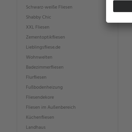
Schwarz-weiße Fliesen
Shabby Chic
XXL Fliesen
Zementoptikfliesen
Lieblingsfliese.de
Wohnwelten
Badezimmerfliesen
Flurfliesen
Fußbodenheizung
Fliesendekore
Fliesen im Außenbereich
Küchenfliesen
Landhaus