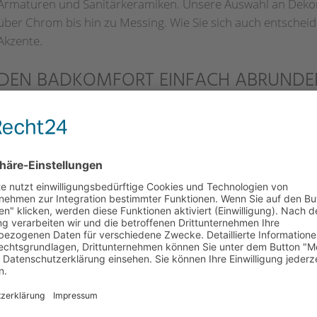
Armaturen und Sanitärkeramiken. Unsere Auswahl an Dekor-
über Chrom bis hin zu Messing. Wie Sie sich auch entscheide
Akzente.
DEN BADKOMFORT EINFACH ABRUNDE
Um das Gesamtbildes Ihres Bades abzurunden, versieht man
Duschtasse mit einem dezenten Profil. Das biegbare Winkela
von 3 - 15 Millimetern perfekt jeder Rundung an. In Edelst
erhältlich, sorgt es hier für das letzte stimmige Detail.
UNSER PRODUKTSORTIMENT UMFASST
Spezialprofile
Abschlussprofile
Kantenprofile