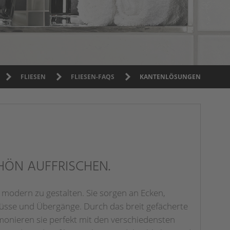
FLIESEN
FLIESEN-FAQS
KANTENLÖSUNGEN
CHÖN AUFFRISCHEN.
 modern zu gestalten. Sie sorgen an Ecken,
üsse und Übergänge. Durch das breit gefächerte
onieren sie perfekt mit den verschiedensten