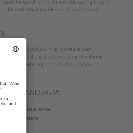
 und Randprofilen reicht von Edelstahl glänzend
n, Ihr Bad erhält in jedem Fall faszinierende
N
 z.B. den Abschluss Ihrer bodengleichen
bschlussprofil passt sich mit einer Profilhöhe
ahl glänzend, Messing oder Aluminium natur
 UNTER ANDEREM:
Kleber und Bauchemie
Montagematerial
Werkzeug