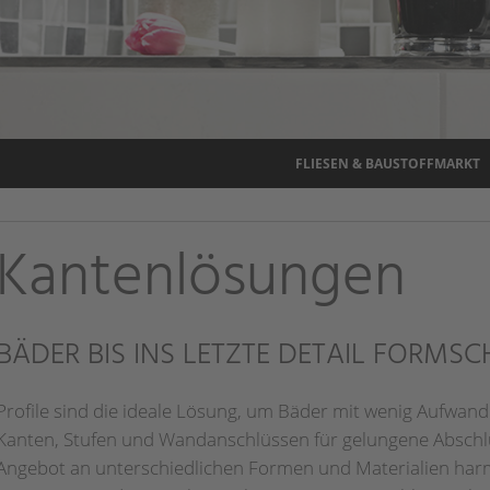
FLIESEN & BAUSTOFFMARKT
Kantenlösungen
BÄDER BIS INS LETZTE DETAIL FORMS
Profile sind die ideale Lösung, um Bäder mit wenig Aufwand
Kanten, Stufen und Wandanschlüssen für gelungene Abschl
Angebot an unterschiedlichen Formen und Materialien harm